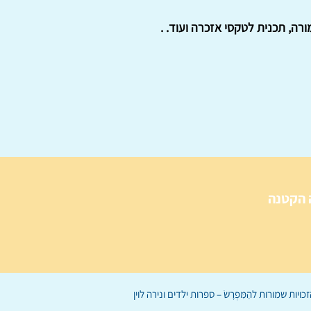
רה, תכנית לטקסי אזכרה ועוד. .
 הקטנה
הַמִּפְרָשׂ – ספרות ילדים
ו
נירה לוי
ן