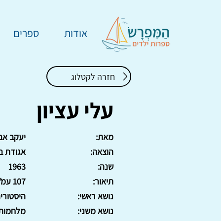
אודות
ספרים
חזרה לקטלוג
עלי עציון
מאת:
יעקב אבן
הוצאה:
אגודת בנ
שנה:
1963
תיאור:
107 עמ'. כריכה רכה
נושא ראשי:
היסטורי
נושא משני:
מלחמות