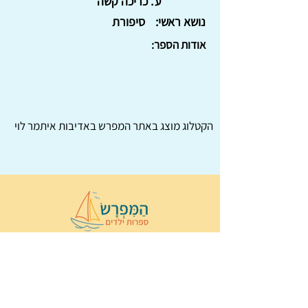
ע'. כריכה קשה
נושא ראשי:
סיפורת
אודות הספר:
הקטלוג מוצג באתר
המפרש
באדיבות איתמר לוי
© 2022 כל הזכויות שמורות ל
הַמִּפְרָשׂ –
ספרות ילדים
ו
נירה לוי
ן
עיצוב ובניה:
Wix Monster