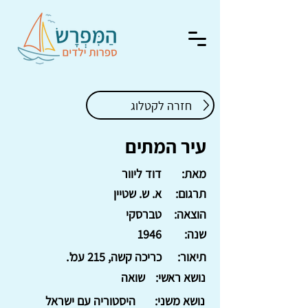
חזרה לקטלוג
עיר המתים
מאת:
דוד ליוור
תרגום:
א. ש. שטיין
הוצאה:
טברסקי
שנה:
1946
תיאור:
כריכה קשה, 215 עמ'.
נושא ראשי:
שואה
נושא משני:
היסטוריה עם ישראל