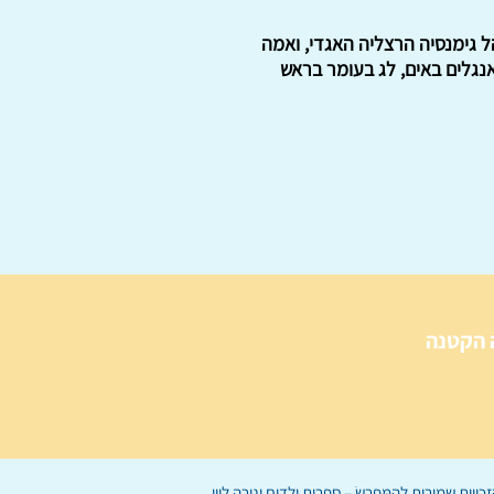
תו של ברוך בן יהודה, מנהל גימנסיה הרצליה האגדי, ואמה
נגלים באים, לג בעומר בראש
 הקטנה
הַמִּפְרָשׂ – ספרות ילדים
ו
נירה לוי
ן