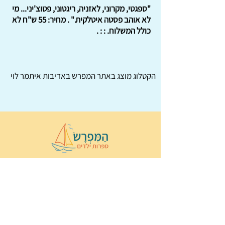
"ספגטי, מקרוני, לאזניה, ריגטוני, פטוצ'יני... מי
לא אוהב פסטה איטלקית." . מחיר: 55 ש"ח לא
כולל המשלוח. : : .
הקטלוג מוצג באתר
המפרש
באדיבות איתמר לוי
© 2022 כל הזכויות שמורות ל
הַמִּפְרָשׂ –
ספרות ילדים
ו
נירה לוי
ן
עיצוב ובניה:
Wix Monster