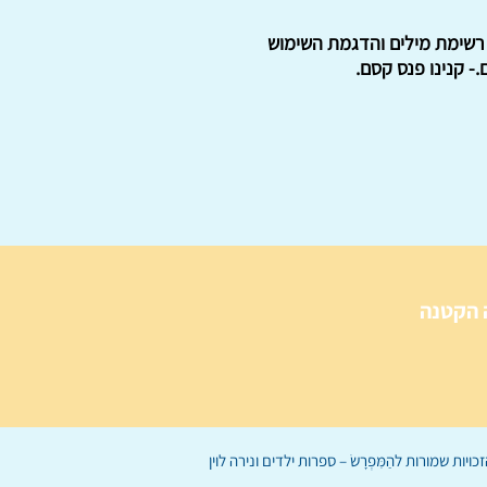
שראל בא"י. רשימת מילים והדגמת השימוש
- קנינו פנס קסם.
 הקטנה
הַמִּפְרָשׂ – ספרות ילדים
ו
נירה לוי
ן