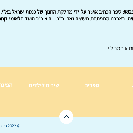
חמישה כרכים לכיתות ב'-ז'. &#8235; ספר הכתיב אושר על-ידי מחלקת החנוך של כנסת י
.-בארצנו מתפתחת תעשיה נאה. ב"כ. - הוא ב"כ הועד הלאומי. קסם.
ת איתמר לוי
הפינה
ספרים
שירים לילדים
© 2022 כל הזכויות שמורות ל