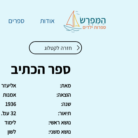
אודות
ספרים
חזרה לקטלוג
ספר הכתיב
מאת:
אליעזר ר
הוצאה:
אמנות
שנה:
1936
תיאור:
32 עמ'. כריכה רכה
נושא ראשי:
לימוד
נושא משני:
לשון