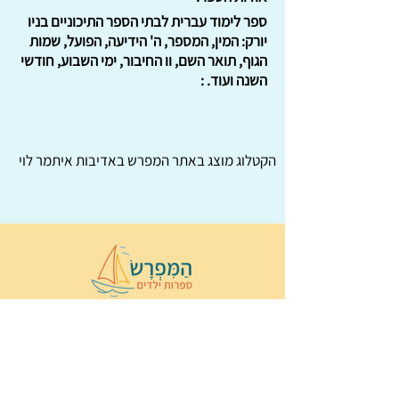
ספר לימוד עברית לבתי הספר התיכוניים בניו
יורק: המין, המספר, ה' הידיעה, הפועל, שמות
הגוף, תואר השם, וו החיבור, ימי השבוע, חודשי
השנה ועוד. :
הקטלוג מוצג באתר
המפרש
באדיבות איתמר לוי
© 2022 כל הזכויות שמורות ל
הַמִּפְרָשׂ –
ספרות ילדים
ו
נירה לוי
ן
עיצוב ובניה:
Wix Monster