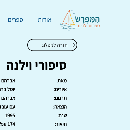
אודות
ספרים
חזרה לקטלוג
סיפורי וילנה
מאת:
אברהם ק
איורים:
יוסל ברג
תרגום:
אברהם יב
הוצאה:
עם עובד
שנה:
1995
תיאור:
174 עמ'. כריכה קשה