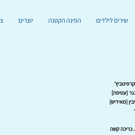
שירים לילדים
הפינה הקטנה
יוצרים
צר
רפינוביץ'
נר [עטיפה]
ין [מאידיש]