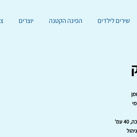
שירים לילדים
הפינה הקטנה
יוצרים
צר
מן
מי
4 עמ'
יהול