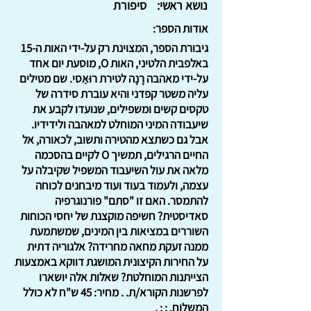
נושא ראשי:
סיפורת
אודות הספר:
גיבורת הספר, המצוינת רק על-ידי האות ה-15
באלפבית הלטיני, האות O, מוסעת יום אחד
על-ידי מאהבה רֶנֶה לטירת רוּאַסי. שם מטילים
עליה משטר קפדני והיא עוברת סידרה של
טקסים קשים ומשפילים, שנועדו לקבע את
שיעבודה המיני המוחלט למאהבה ולידידיו.
אבל גם כשתצא מהטירה ותשוב, לכאורה, אל
החיים הרגילים, תמשיך O לקיים בהסכמה
מלאה את עול השיעבוד המשפיל שקיבלה על
עצמה, ולעמוד בעוד ועוד מיבחנים לכוחה
להתמסר. האם זו "סתם" פורנוגרפיה
סאדיסטית? חשיפה מוקצנת של יחסי הכוחות
השוררים במציאות בין המינים, שמשתמעת
ממנה זעקת מחאה מחרידה? אלגוריה דתית
על החירות הקיצונית המושגת דווקא באמצעות
הצייתנות המוחלטת? שאלות אלה יושארו
לפרשנות הקורא/ת. . מחיר: 45 ש"ח לא כולל
המשלוח. : : .