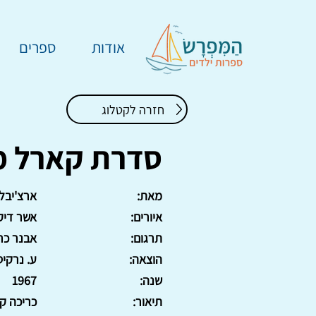
אודות
ספרים
חזרה לקטלוג
סדרת קארל מא
מאת:
ארצ'יבלד
איורים:
אשר דיק
תרגום:
אבנר כר
הוצאה:
ע. נרקיס
שנה:
1967
תיאור:
כריכה ק