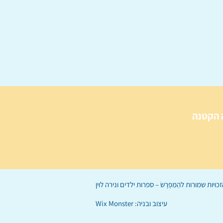
 הקטנה
הַמִּפְרָשׂ – ספרות ילדים
ו
נירה לוי
ן
עיצוב ובניה:
Wix Monster