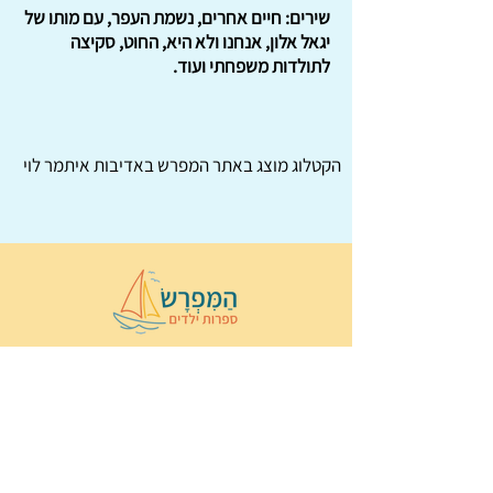
שירים: חיים אחרים, נשמת העפר, עם מותו של
יגאל אלון, אנחנו ולא היא, החוט, סקיצה
לתולדות משפחתי ועוד.
הקטלוג מוצג באתר
המפרש
באדיבות איתמר לוי
© 2022 כל הזכויות שמורות ל
הַמִּפְרָשׂ –
ספרות ילדים
ו
נירה לוי
ן
עיצוב ובניה:
Wix Monster