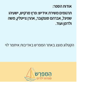
אודות הספר:
תרגומים משירת אידיש: פרץ מרקיש, ישעיהו
שפיגל, אברהם סוצקובר, אהרן צייטלין, משה
ולדמן ועוד.
הקטלוג מוצג באתר
המפרש
באדיבות איתמר לוי
© 2022 כל הזכויות שמורות ל
הַמִּפְרָשׂ –
ספרות ילדים
ו
נירה לוי
ן
עיצוב ובניה:
Wix Monster