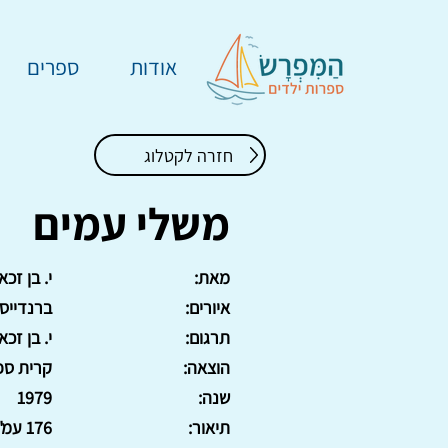
אודות
ספרים
חזרה לקטלוג
משלי עמים
מאת:
י. בן זכא
איורים:
ברנדייס 
תרגום:
י. בן זכא
הוצאה:
קרית ספ
שנה:
1979
תיאור:
176 עמ'. כריכה קשה