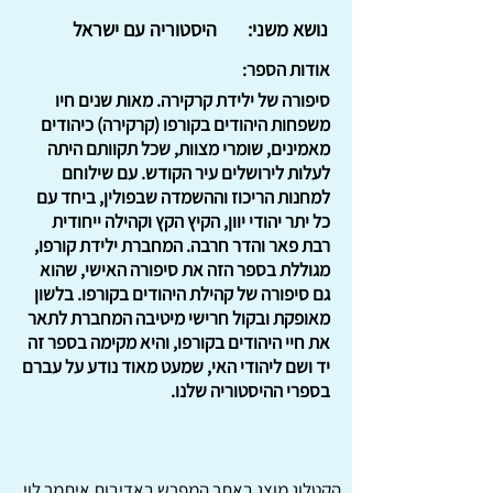
נושא משני:
היסטוריה עם ישראל
אודות הספר:
סיפורה של ילידת קרקירה. מאות שנים חיו
משפחות היהודים בקורפו (קרקירה) כיהודים
מאמינים, שומרי מצוות, שכל תקוותם היתה
לעלות לירושלים עיר הקודש. עם שילוחם
למחנות הריכוז וההשמדה שבפולין, ביחד עם
כל יתר יהודי יוון, הקיץ הקץ וקהילה ייחודית
רבת פאר והדר חרבה. המחברת ילידת קורפו,
מגוללת בספר הזה את סיפורה האישי, שהוא
גם סיפורה של קהילת היהודים בקורפו. בלשון
מאופקת ובקול חרישי מיטיבה המחברת לתאר
את חיי היהודים בקורפו, והיא מקימה בספר זה
יד ושם ליהודי האי, שמעט מאוד נודע על עברם
בספרי ההיסטוריה שלנו.
הקטלוג מוצג באתר
המפרש
באדיבות איתמר לוי