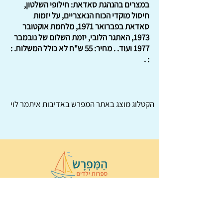
במצרים בהנהגת סאדאת: חילופי השלטון,
חיסול מוקדי הכוח הנאצריים, על יזמות
סאדאת בפברואר 1971, מלחמת אוקטובר
1973, האתגר הלובי, יזמת השלום של נובמבר
1977 ועוד. . מחיר: 55 ש"ח לא כולל המשלוח. :
: .
הקטלוג מוצג באתר
המפרש
באדיבות איתמר לוי
© 2022 כל הזכויות שמורות ל
הַמִּפְרָשׂ –
ספרות ילדים
ו
נירה לוי
ן