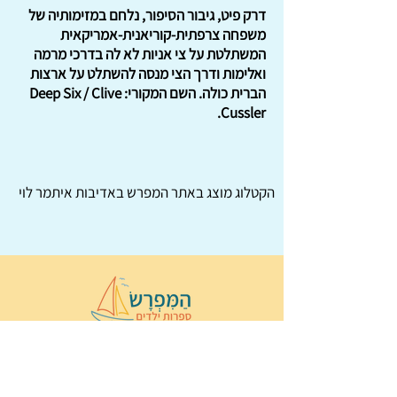
דרק פיט, גיבור הסיפור, נלחם במזימותיה של
משפחה צרפתית-קוריאנית-אמריקאית
המשתלטת על צי אניות לא לה בדרכי מרמה
ואלימות ודרך הצי מנסה להשתלט על ארצות
הברית כולה. השם המקורי: Deep Six / Clive
Cussler.
הקטלוג מוצג באתר
המפרש
באדיבות איתמר לוי
© 2022 כל הזכויות שמורות ל
הַמִּפְרָשׂ –
ספרות ילדים
ו
נירה לוי
ן