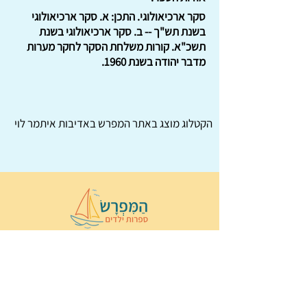
סקר ארכיאולוגי. התכן: א. סקר ארכיאולוגי
בשנת תש"ך -- ב. סקר ארכיאולוגי בשנת
תשכ"א. קורות משלחת הסקר לחקר מערות
מדבר יהודה בשנת 1960.
הקטלוג מוצג באתר
המפרש
באדיבות איתמר לוי
© 2022 כל הזכויות שמורות ל
הַמִּפְרָשׂ –
ספרות ילדים
ו
נירה לוי
ן
עיצוב ובניה:
Wix Monster