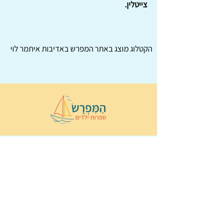
צייטלין.
הקטלוג מוצג באתר
המפרש
באדיבות איתמר לוי
© 2022 כל הזכויות שמורות ל
הַמִּפְרָשׂ –
ספרות ילדים
ו
נירה לוי
ן
עיצוב ובניה:
Wix Monster
תקנון ותנאי שימוש באתר
הצהרת נגישות