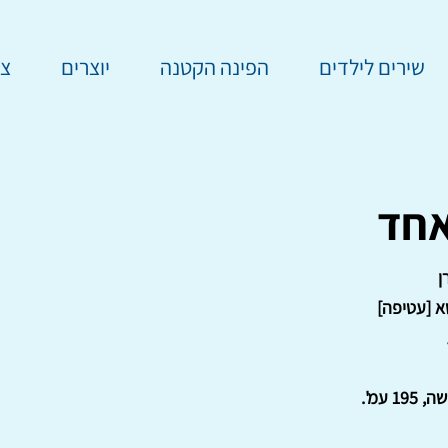
שירים לילדים
הפינה הקטנה
יוצרים
צר
אחד
ן
א [עטיפה]
1 עמ'.