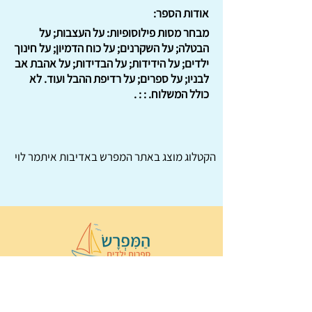
אודות הספר:
מבחר מסות פילוסופיות: על העצבות; על
הבטלה; על השקרנים; על כוח הדמיון; על חינוך
ילדים; על הידידות; על הבדידות; על אהבת אב
לבניו; על ספרים; על רדיפת ההבל ועוד. לא
כולל המשלוח. : : .
הקטלוג מוצג באתר
המפרש
באדיבות איתמר לוי
© 2022 כל הזכויות שמורות ל
הַמִּפְרָשׂ –
ספרות ילדים
ו
נירה לוי
ן