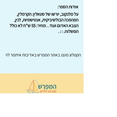
אודות הספר:
על מלנקוב, יורשו של סטאלין: הקרמלין,
המהפכה הבולשיביקית, אנטישמיות, לנין,
הצבא האדום ועוד. . מחיר: 55 ש"ח לא כולל
המשלוח. : : .
הקטלוג מוצג באתר
המפרש
באדיבות איתמר לוי
© 2022 כל הזכויות שמורות ל
הַמִּפְרָשׂ –
ספרות ילדים
ו
נירה לוי
ן