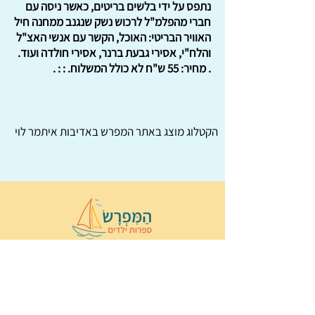
נתפס על ידי בלשים בריטים, כאשר ניסה עם
חברי מהפלמ"ל לרכוש נשק שנגנב ממחנה חיל
האוויר הבריטי: האוכל, הקשר עם אנשי האצ"ל
והלח"י, אסירי גבעת ברנר, אסירי חולדה ועוד.
. מחיר: 55 ש"ח לא כולל המשלוח. : : .
הקטלוג מוצג באתר
המפרש
באדיבות איתמר לוי
© 2022 כל הזכויות שמורות ל
הַמִּפְרָשׂ –
ספרות ילדים
ו
נירה לוי
ן
עיצוב ובניה:
Wix Monster