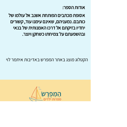
אודות הספר:
אסופת מכתבים הפותחת אשנב אל עולמו של
כותבם. נמעניהם, שאינם עימנו עוד, קשורים
יחדיו בזיקתם אל דרכו האמנותית של בנאי
ובהשפעתם על צמיחתו כשחקן ויוצר.
הקטלוג מוצג באתר
המפרש
באדיבות איתמר לוי
© 2022 כל הזכויות שמורות ל
הַמִּפְרָשׂ –
ספרות ילדים
ו
נירה לוי
ן