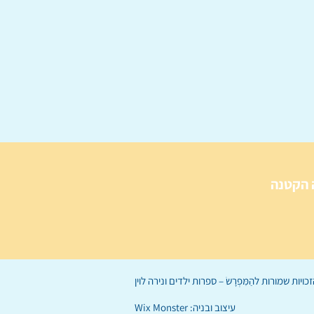
 הקטנה
הַמִּפְרָשׂ – ספרות ילדים
ו
נירה לוי
ן
עיצוב ובניה:
Wix Monster