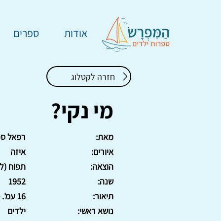
אודות
ספרים
חזרה לקטלוג
מי נקי?
מאת:
רפאל ספ
איורים:
איזה
הוצאה:
תפוח (ל
שנה:
1952
תיאור:
16 עמ'. כריכת נייר
נושא ראשי:
ילדים