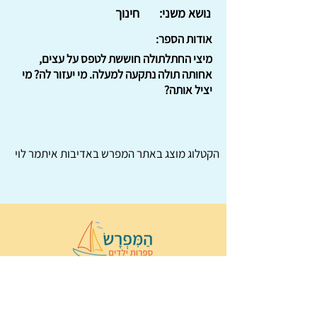
נושא משני:
חינוך
אודות הספר:
מיצי החתלתולה חוששת לטפס על עצים,
אחותה תולה נתקעה למעלה. מי יעזור לה? מי
יציל אותה?
הקטלוג מוצג באתר
המפרש
באדיבות איתמר לוי
© 2022 כל הזכויות שמורות ל
הַמִּפְרָשׂ –
ספרות ילדים
ו
נירה לוי
ן