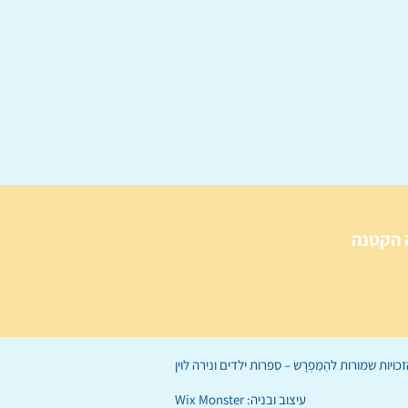
 הקטנה
הַמִּפְרָשׂ – ספרות ילדים
ו
נירה לוי
ן
עיצוב ובניה:
Wix Monster