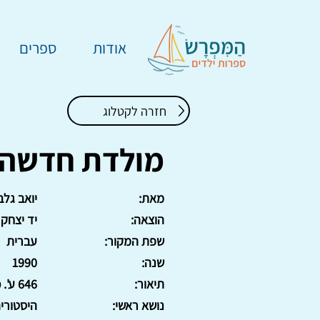
אודות
ספרים
חזרה לקטלוג
מולדת חדשה
מאת:
יואב גלב
הוצאה:
יד יצחק 
שפת המקור:
עברית
שנה:
1990
תיאור:
646 ע'. כריכה קשה.
נושא ראשי:
היסטורי