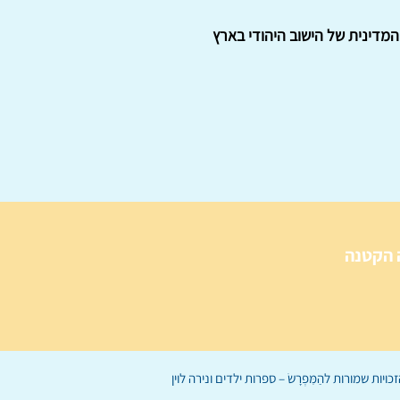
מדינית של הישוב היהודי בארץ
 הקטנה
הַמִּפְרָשׂ – ספרות ילדים
ו
נירה לוי
ן