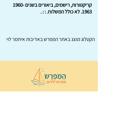
קריקטורות, רישמים, ביאורים בשנים
1960-
1963
. לא כולל המשלוח. : : .
הקטלוג מוצג באתר
המפרש
באדיבות איתמר לוי
© 2022 כל הזכויות שמורות ל
הַמִּפְרָשׂ –
ספרות ילדים
ו
נירה לוי
ן
עיצוב ובניה:
Wix Monster
תקנון ותנאי שימוש באתר