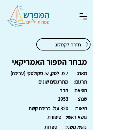
חזרה לקטלוג
מבחר הספור האמריקאי
מאת:
י. מ. לסק, ש. סקולסקי [עריכה]
תרגום:
מתרגמים שונים
הוצאה:
הדר
שנה:
1953
תיאור:
320 עמ'. כריכה קשה
נושא ראשי:
סיפורת
נושא משני:
ספרות