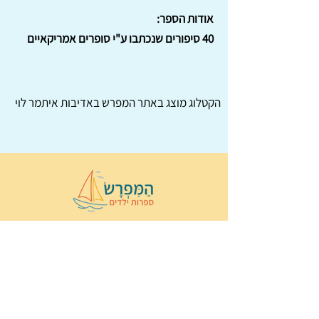
אודות הספר:
40 סיפורים שנכתבו ע"י סופרים אמריקאיים
הקטלוג מוצג באתר
המפרש
באדיבות איתמר לוי
© 2022 כל הזכויות שמורות ל
הַמִּפְרָשׂ –
ספרות ילדים
ו
נירה לוי
ן
עיצוב ובניה:
Wix Monster
תקנון ותנאי שימוש באתר