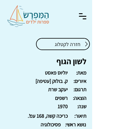
חזרה לקטלוג
לשון הגוף
מאת:
יוליוס פאסט
איורים:
ק. בולוק [עטיפה]
תרגום:
יעקב שרת
הוצאה:
רשפים
שנה:
1970
תיאור:
כריכה קשה, 168 עמ'.
נושא ראשי:
פסיכולוגיה