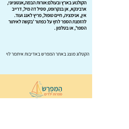
הקולנוע בארץ ובעולם:אורות הבמה,אנטוניוני,
ארבינקא, אן בנקרופט, ססיל דה מיל, דרייב
אין, אנימציה, חיים טופול, פריץ לאנג ועוד.
להזמנת הספר לחץ על כפתור 'בקשה לאיתור
הספר', או בטלפון .
הקטלוג מוצג באתר
המפרש
באדיבות איתמר לוי
© 2022 כל הזכויות שמורות ל
הַמִּפְרָשׂ –
ספרות ילדים
ו
נירה לוי
ן
עיצוב ובניה:
Wix Monster