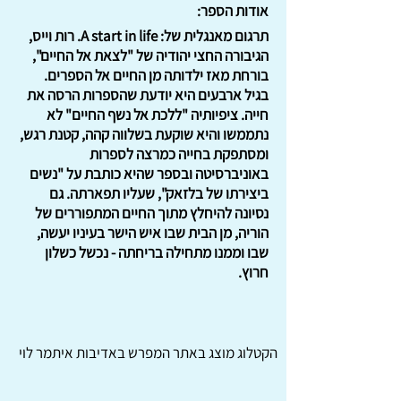
אודות הספר:
תרגום מאנגלית של: A start in life. רות וייס,
הגיבורה החצי יהודיה של "לצאת אל החיים",
בורחת מאז ילדותה מן החיים אל הספרים.
בגיל ארבעים היא יודעת שהספרות הרסה את
חייה. ציפיותיה "ללכת אל נשף החיים" לא
נתממשו והיא שוקעת בשלווה קהה, קטנת רגש,
ומסתפקת בחייה כמרצה לספרות
באוניברסיטה ובספר שהיא כותבת על "נשים
ביצירתו של בלזאק", שעליו תפארתה. גם
נסיונה להיחלץ מתוך החיים המתפוררים של
הוריה, מן הבית שבו איש הישר בעיניו יעשה,
שבו וממנו מתחילה בריחתה - נכשל כשלון
חרוץ.
הקטלוג מוצג באתר
המפרש
באדיבות איתמר לוי