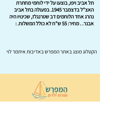
תל אביב ויפו, בוצעו על ידי לוחמי מחתרת
האצ"ל בדצמבר 1945. בפעולה בתל אביב
נהרג אחד הלוחמים דב שטרנגלז, שכינויו היה
אבנר. . מחיר: 55 ש"ח לא כולל המשלוח. :
הקטלוג מוצג באתר
המפרש
באדיבות איתמר לוי
© 2022 כל הזכויות שמורות ל
הַמִּפְרָשׂ –
ספרות ילדים
ו
נירה לוי
ן
עיצוב ובניה:
Wix Monster