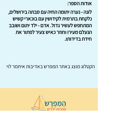
אודות הספר:
לונה - נערה יתומה החיה עם סבתה בירושלים,
נלקחת בתרמית לקידושין עם בוכארי קשיש
המתחפש לעשיר גדול. אדם - ילד יתום ושובב
הנעלם מעירו וחוזר כאיש צעיר לפתור את
חידת בדידותו.
הקטלוג מוצג באתר
המפרש
באדיבות איתמר לוי
© 2022 כל הזכויות שמורות ל
הַמִּפְרָשׂ –
ספרות ילדים
ו
נירה לוי
ן