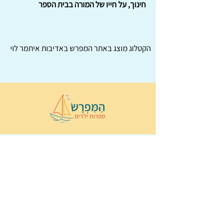
חינוך, על חייו של המורה בבית הספר
הקטלוג מוצג באתר
המפרש
באדיבות איתמר לוי
© 2022 כל הזכויות שמורות ל
הַמִּפְרָשׂ –
ספרות ילדים
ו
נירה לוי
ן
עיצוב ובניה:
Wix Monster
תקנון ותנאי שימוש באתר
הצהרת נגישות