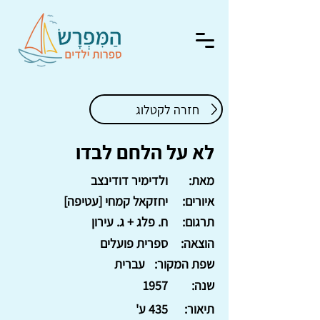
חזרה לקטלוג
לא על הלחם לבדו
מאת:
ולדימיר דודינצב
איורים:
יחזקאל קמחי [עטיפה]
תרגום:
ח. פלג + ג. עירון
הוצאה:
ספרית פועלים
שפת המקור:
עברית
שנה:
1957
תיאור:
435 ע'