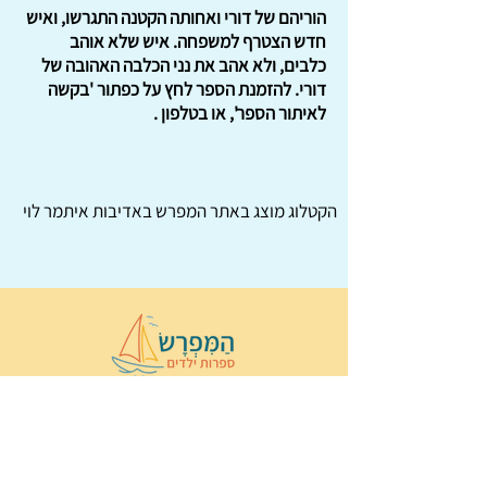
הוריהם של דורי ואחותה הקטנה התגרשו, ואיש
חדש הצטרף למשפחה. איש שלא אוהב
כלבים, ולא אהב את נני הכלבה האהובה של
דורי. להזמנת הספר לחץ על כפתור 'בקשה
לאיתור הספר', או בטלפון .
הקטלוג מוצג באתר
המפרש
באדיבות איתמר לוי
© 2022 כל הזכויות שמורות ל
הַמִּפְרָשׂ –
ספרות ילדים
ו
נירה לוי
ן