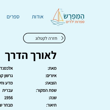
אודות
ספרים
חזרה לקטלוג
לאורך הדרך
מאת:
אלכסנדר
איורים:
גרשון קנ
הוצאה:
מדע וחי
שפת המקור:
עברית
שנה:
1956
תיאור:
מבחר שירים. 479 ע