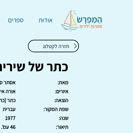
אודות
ספרים
חזרה לקטלוג
כתר של שירים
מאת:
אסתר סו
איורים:
אורה אי
הוצאה:
כתר [כתר
שפת המקור:
עברית
שנה:
1977
תיאור:
46 עמ'.