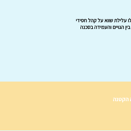
ידי חב"ד עם מבוא מאת אהרן צייטלין. בשנות השמונים של המאה ה-19 העלילו עלילת שווא על קהל חסידי
ין הגויים והעמידה בסכנה
 הקטנה