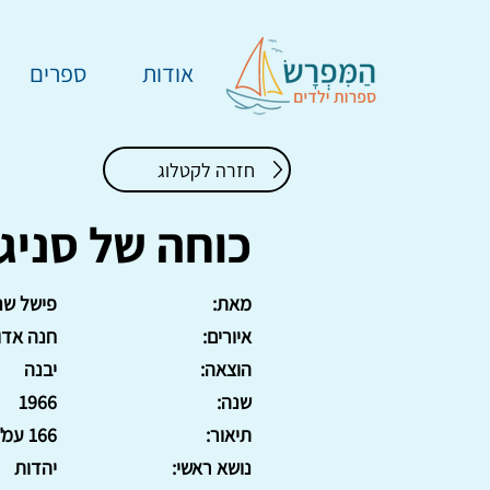
אודות
ספרים
חזרה לקטלוג
כוחה של סניגו
מאת:
פישל שני
איורים:
חנה אדו
הוצאה:
יבנה
שנה:
1966
תיאור:
166 עמ'. כריכה קשה
נושא ראשי:
יהדות