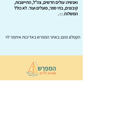
ואנשיה: עולים חדשים, צה"ל, התיישבות,
קיבוצים, בתי ספר, פועלים ועוד. לא כולל
המשלוח. : : .
הקטלוג מוצג באתר
המפרש
באדיבות איתמר לוי
© 2022 כל הזכויות שמורות ל
הַמִּפְרָשׂ –
ספרות ילדים
ו
נירה לוי
ן
עיצוב ובניה:
Wix Monster
תקנון ותנאי שימוש באתר