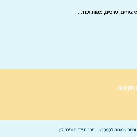
ציורים, סרטים, מפות ועוד. .
 הקטנה
הַמִּפְרָשׂ – ספרות ילדים
ו
נירה לוי
ן