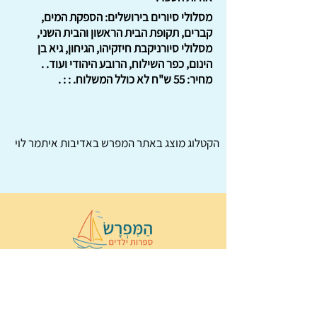
מסלולי סיורים בירושלים: הספקת המים,
קברים, תקופת הבית הראשון והבית השני,
מסלולי סיורניקבת חיזקיהו, הגיחון, גיא בן
הינום, כפר השילוח, הרובע היהודי ועוד. .
מחיר: 55 ש"ח לא כולל המשלוח. : : .
הקטלוג מוצג באתר
המפרש
באדיבות איתמר לוי
© 2022 כל הזכויות שמורות ל
הַמִּפְרָשׂ –
ספרות ילדים
ו
נירה לוי
ן