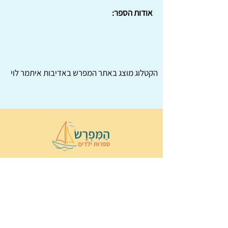
אודות הספר:
הקטלוג מוצג באתר
המפרש
באדיבות איתמר לוי
© 2022 כל הזכויות שמורות ל
הַמִּפְרָשׂ –
ספרות ילדים
ו
נירה לוי
ן
עיצוב ובניה:
Wix Monster
תקנון ותנאי שימוש באתר