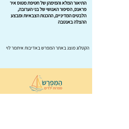
התיאור המלא והמימהן של חטיפת מטוס איר
פראנס, הסיפור האנושי של בני הערובה,
הלבטים המדיניים, ההכנות הצבאיות ומבצע
ההצלה באנטבה
הקטלוג מוצג באתר
המפרש
באדיבות איתמר לוי
© 2022 כל הזכויות שמורות ל
הַמִּפְרָשׂ –
ספרות ילדים
ו
נירה לוי
ן
עיצוב ובניה:
Wix Monster