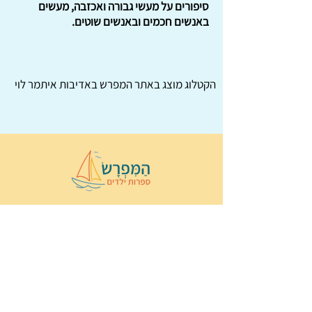
סיפורים על מעשי גבורה ואכזבה, מעשים
באנשים חכמים ובאנשים שוטים.
הקטלוג מוצג באתר
המפרש
באדיבות איתמר לוי
© 2022 כל הזכויות שמורות ל
הַמִּפְרָשׂ –
ספרות ילדים
ו
נירה לוי
ן
עיצוב ובניה:
Wix Monster
תקנון ותנאי שימוש באתר