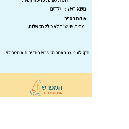
העד. 60 ע'. כריכה קשה.
נושא ראשי:
ילדים
אודות הספר:
. מחיר: 45 ש"ח לא כולל המשלוח. :
הקטלוג מוצג באתר
המפרש
באדיבות איתמר לוי
© 2022 כל הזכויות שמורות ל
הַמִּפְרָשׂ –
ספרות ילדים
ו
נירה לוי
ן
עיצוב ובניה:
Wix Monster