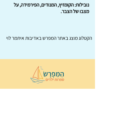
נובילות: הקומזיץ, המנודים, הפירמידה, על
מצבו של הצבר.
הקטלוג מוצג באתר
המפרש
באדיבות איתמר לוי
© 2022 כל הזכויות שמורות ל
הַמִּפְרָשׂ –
ספרות ילדים
ו
נירה לוי
ן
עיצוב ובניה:
Wix Monster
תקנון ותנאי שימוש באתר